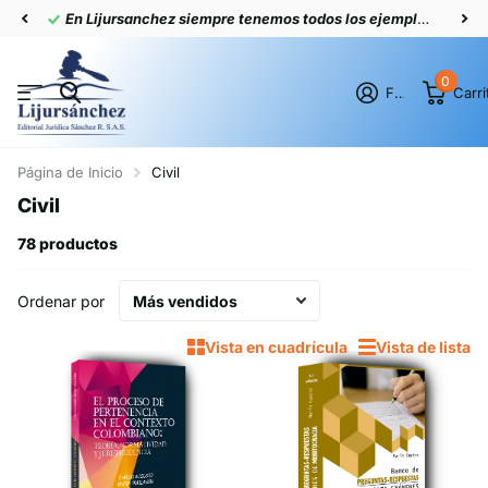
En Lijursanchez siempre tenemos todos los ejemplares actualizados
0
Firme en el registro
Carri
Página de Inicio
Civil
Civil
78 productos
Ordenar por
Vista en cuadrícula
Vista de lista