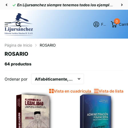
En Lijursanchez siempre tenemos todos los ejemplares actualizados
0
Firme en el registro
Carri
Página de Inicio
ROSARIO
ROSARIO
64 productos
Ordenar por
Vista en cuadrícula
Vista de lista