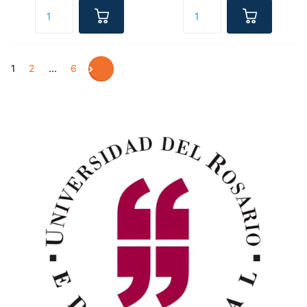
1
2
…
6