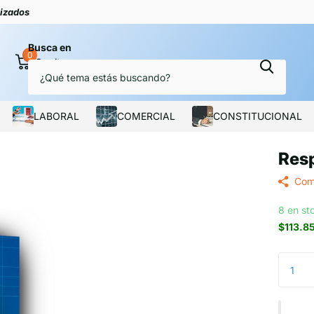
lizados
Busca en
0
Carrito
LABORAL
COMERCIAL
CONSTITUCIONAL
Resp
Com
8 en st
$113.8