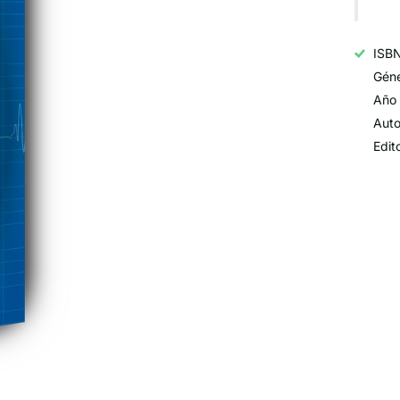
ISB
Géne
Año 
Auto
Edit