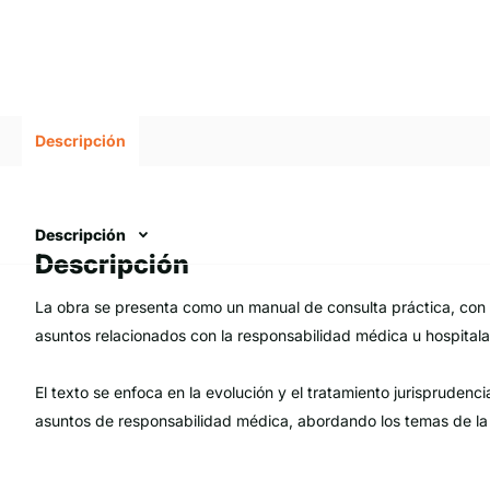
Descripción
Descripción
Descripción
La obra se presenta como un manual de consulta práctica, con u
asuntos relacionados con la responsabilidad médica u hospitalar
El texto se enfoca en la evolución y el tratamiento jurisprudenc
asuntos de responsabilidad médica, abordando los temas de la fa
como títulos de imputación en la responsabilidad sanitaria, para
desarrollo práctico y jurisprudencial, pueden dar lugar a gene