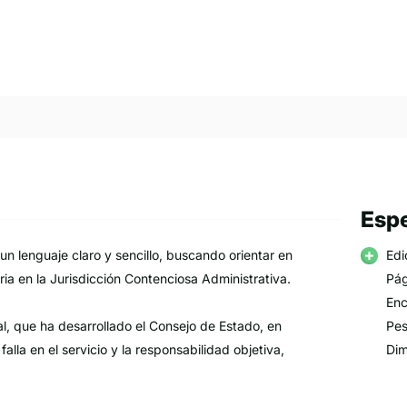
Espe
n lenguaje claro y sencillo, buscando orientar en
Edi
ia en la Jurisdicción Contenciosa Administrativa.
Pág
Enc
ial, que ha desarrollado el Consejo de Estado, en
Pes
lla en el servicio y la responsabilidad objetiva,
Dim
 lo cual analiza algunos eventos que, por su
rar responsabilidad sanitaria, complementado con