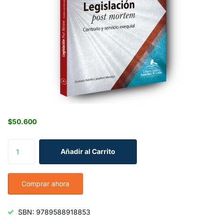
$50.600
Añadir al Carrito
Comprar ahora
SBN: 9789588918853