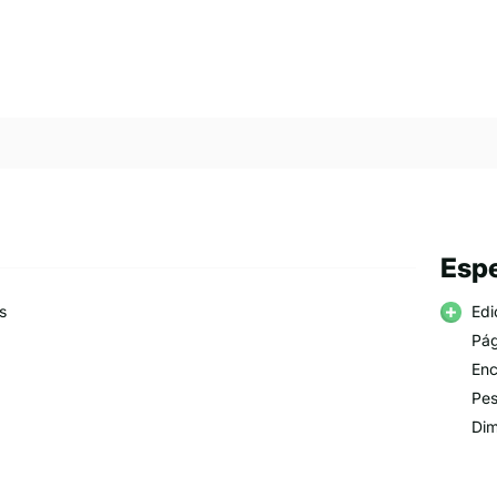
Espe
s
Edi
Pág
Enc
Pes
Dim