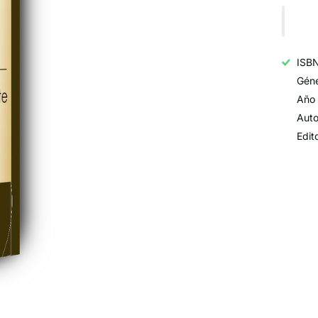
ISB
Géne
Año 
Auto
Edit