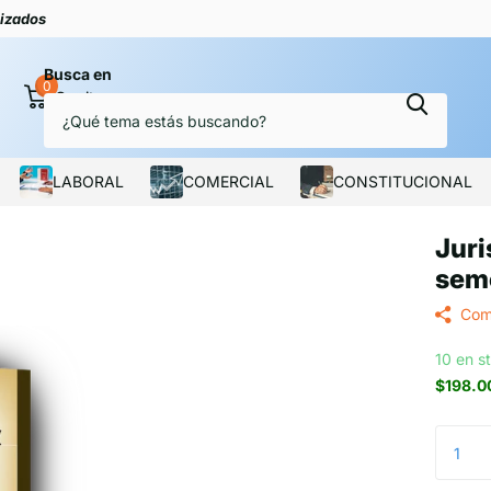
lizados
Busca en
0
Carrito
LABORAL
COMERCIAL
CONSTITUCIONAL
Juri
sem
Com
10 en s
$198.0