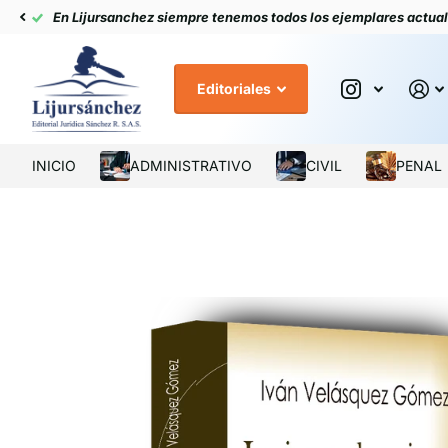
En Lijursanchez siempre tenemos todos los ejemplares actua
Editoriales
INICIO
ADMINISTRATIVO
CIVIL
PENAL