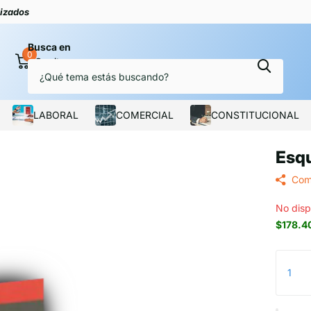
lizados
Busca en
0
Carrito
LABORAL
COMERCIAL
CONSTITUCIONAL
Esqu
Com
No disp
$178.4