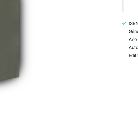
ISB
Géne
Año 
Auto
Edit