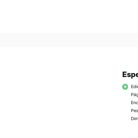
Espe
Edi
Pág
Enc
Pes
Dim