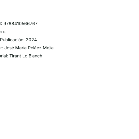
N: 9788410566767
ro:
Publicación: 2024
r: José María Peláez Mejía
orial: Tirant Lo Blanch