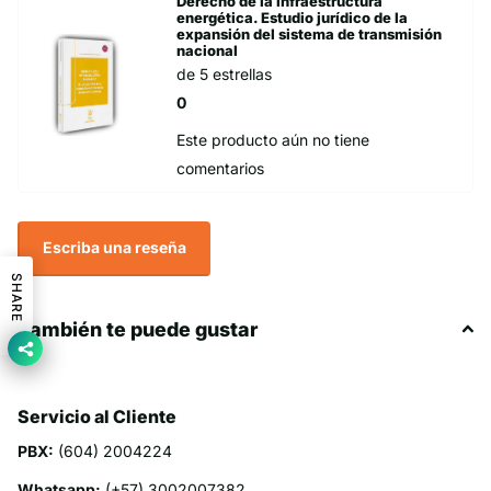
Derecho de la infraestructura
energética. Estudio jurídico de la
expansión del sistema de transmisión
nacional
de 5 estrellas
0
Este producto aún no tiene
comentarios
Escriba una reseña
SHARE
También te puede gustar
Servicio al Cliente
PBX:
(604) 2004224
Whatsapp:
(+57) 3002007382