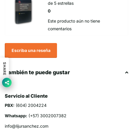
de 5 estrellas
0
Este producto aún no tiene
comentarios
Escriba una reseña
SHARE
También te puede gustar
Servicio al Cliente
PBX:
(604) 2004224
Whatsapp:
(+57) 3002007382
info@lijursanchez.com