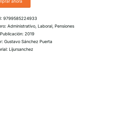
prar ahora
N: 9799585224933
ro: Administrativo, Laboral, Pensiones
Publicación: 2019
r: Gustavo Sánchez Puerta
orial: Lijursanchez