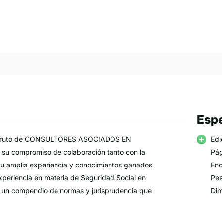
Espe
bra, fruto de CONSULTORES ASOCIADOS EN
Edi
su compromiso de colaboración tanto con la
Pág
e su amplia experiencia y conocimientos ganados
Enc
experiencia en materia de Seguridad Social en
Pes
ar un compendio de normas y jurisprudencia que
Dim
sonas.