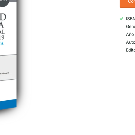
Com
ISB
Géne
Año 
Auto
Edit