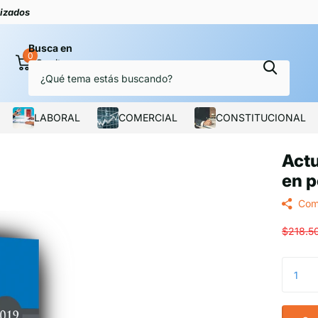
 de tu interés
Busca en
0
Carrito
LABORAL
COMERCIAL
CONSTITUCIONAL
Actu
en 
Com
$218.5