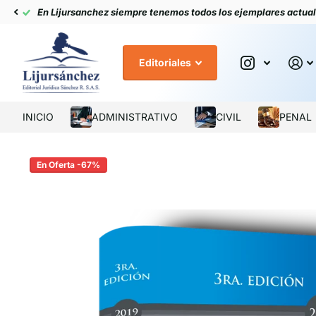
Descubre el poder de nuestro buscador digitando la ley o tema
Editoriales
INICIO
ADMINISTRATIVO
CIVIL
PENAL
En Oferta -67%