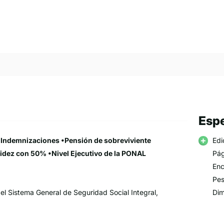
Espe
 •Indemnizaciones •Pensión de sobreviviente
Edi
lidez con 50% •Nivel Ejecutivo de la PONAL
Pág
Enc
Pes
el Sistema General de Seguridad Social Integral,
Dim
e de los lectores, un análisis sistemático y
prerrogativas especiales al personal adscrito a