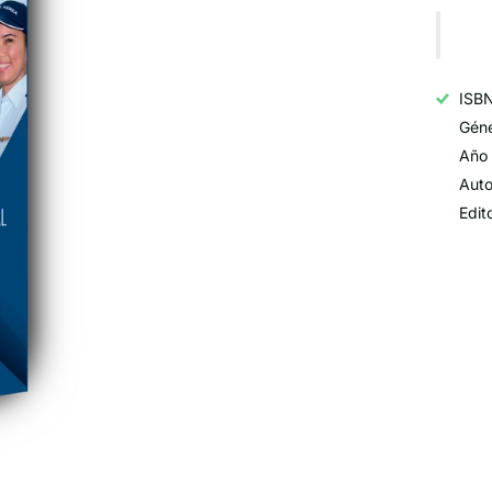
ISB
Géne
Año 
Auto
Edit