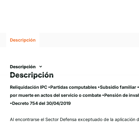
Descripción
Descripción
Descripción
Reliquidación IPC •Partidas computables •Subsidio
familiar
por muerte en actos del servicio o combate •Pensión de inva
•Decreto 754 del 30/04/2019
Al encontrarse el Sector Defensa exceptuado de la aplicación d
creado a través de la Ley 100 de 1993, se debe realizar por part
detenido del mismo, toda vez que el legislador busco conceder 