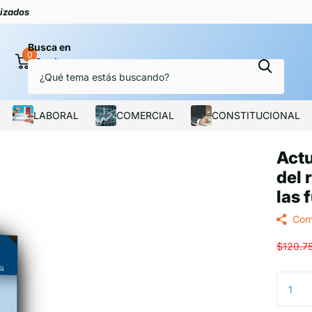
lizados
Busca en
0
Carrito
LABORAL
COMERCIAL
CONSTITUCIONAL
Actu
del 
las 
Com
$120.7